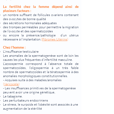
La fertilité chez la femme dépend ainsi de
plusieurs facteurs :
un nombre suffisant de follicules ovariens contenant
des ovocytes de bonne qualité
des sécrétions hormonales adéquates
des trompes perméables pour permettre la migration
de l’ovocyte et des spermatozoïdes
ou encore la présence/pathologie d’un utérus
nécessaire à l’implantation.
(
Fibromes Utérins
)
Chez l’homme :
L’insuffisance testiculaire
Les anomalies de la spermatogenèse sont de loin les
causes les plus fréquentes d’infertilité masculine.
L’azoospermie correspond à l’absence totale de
spermatozoïdes, l’oligospermie à un très faible
nombre de spermatozoïdes et la tératospermie à des
anomalies morphologiques constitutionnelles.
- Acquises suite à des maladies/anomalies
(
Varicocèle
)
- Les insuffisances primitives de la spermatogenèse
peuvent avoir une origine génétique,
Le tabagisme.
Les perturbateurs endocriniens
Le stress, le surpoids et l’obésité sont associés à une
augmentation de la stérilité