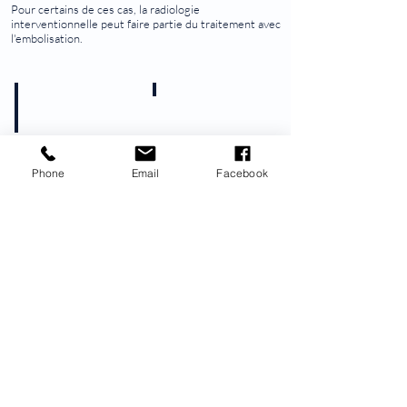
Pour certains de ces cas, la radiologie
interventionnelle peut faire partie du traitement avec
l'embolisation.
Embolisation Varicocèle
Embolisation Fibrome utérin
Phone
Email
Facebook
En collaboration avec